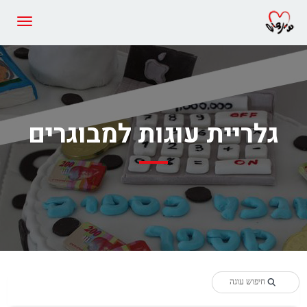
תפריט
גלריית עוגות למבוגרים
חיפוש עוגה